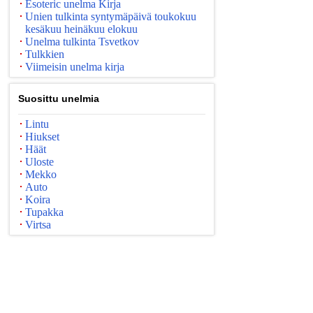
Esoteric unelma Kirja
Unien tulkinta syntymäpäivä toukokuu
kesäkuu heinäkuu elokuu
Unelma tulkinta Tsvetkov
Tulkkien
Viimeisin unelma kirja
Suosittu unelmia
Lintu
Hiukset
Häät
Uloste
Mekko
Auto
Koira
Tupakka
Virtsa