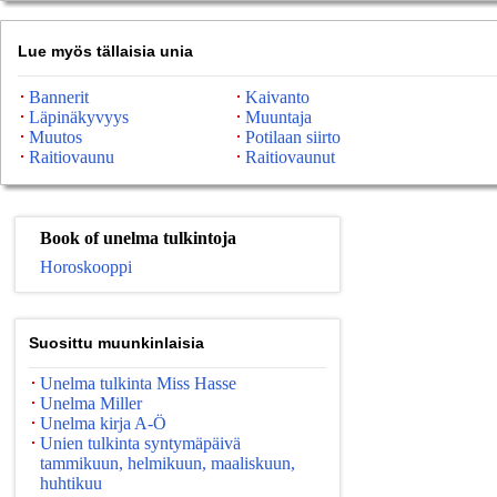
Lue myös tällaisia ​​unia
Bannerit
Kaivanto
Läpinäkyvyys
Muuntaja
Muutos
Potilaan siirto
Raitiovaunu
Raitiovaunut
Book of unelma tulkintoja
Horoskooppi
Suosittu muunkinlaisia
Unelma tulkinta Miss Hasse
Unelma Miller
Unelma kirja A-Ö
Unien tulkinta syntymäpäivä
tammikuun, helmikuun, maaliskuun,
huhtikuu