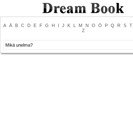
A
Ä
B
C
D
E
F
G
H
I
J
K
L
M
N
O
Ö
P
Q
R
S
T
Z