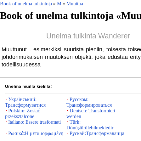
Book of unelma tulkintoja
»
M
»
Muuttua
Book of unelma tulkintoja «
Muu
Unelma tulkinta Wanderer
Muuttunut - esimerkiksi suurista pieniin, toisesta tois
johdonmukaisen muutoksen objekti, joka edustaa erity
todellisuudessa
Unelma muilla kielillä:
Український:
Русском:
Трансформуватися
Трансформироваться
Polskim: Zostać
Deutsch: Transformiert
przekształcone
werden
Italiano: Essere trasformati
Türk:
Dönüştürülebilmektedir
Ρωσικά:Η μεταμορφωμένη
Рускай:Трансфармавацца