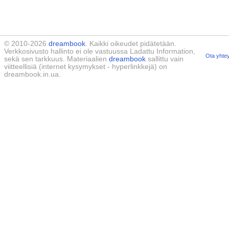
© 2010-2026
dreambook
. Kaikki oikeudet pidätetään.
Verkkosivusto hallinto ei ole vastuussa Ladattu Information,
Ota yhtey
sekä sen tarkkuus. Materiaalien
dreambook
sallittu vain
viitteellisiä (internet kysymykset - hyperlinkkejä) on
dreambook.in.ua.