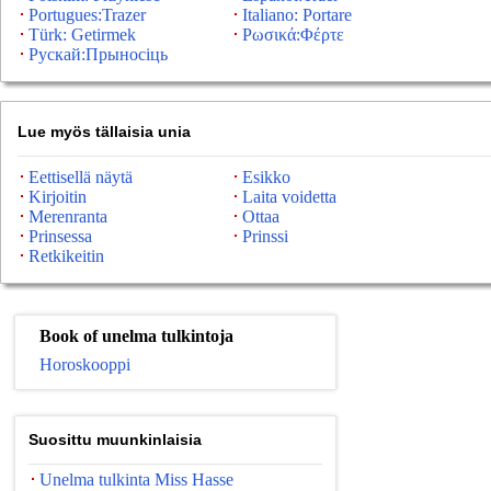
Portugues:Trazer
Italiano: Portare
Türk: Getirmek
Ρωσικά:Φέρτε
Рускай:Прыносіць
Lue myös tällaisia ​​unia
Eettisellä näytä
Esikko
Kirjoitin
Laita voidetta
Merenranta
Ottaa
Prinsessa
Prinssi
Retkikeitin
Book of unelma tulkintoja
Horoskooppi
Suosittu muunkinlaisia
Unelma tulkinta Miss Hasse