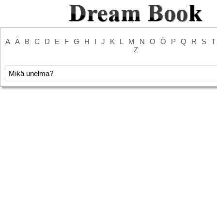
A
Ä
B
C
D
E
F
G
H
I
J
K
L
M
N
O
Ö
P
Q
R
S
T
Z