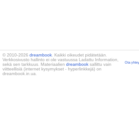
© 2010-2026
dreambook
. Kaikki oikeudet pidätetään.
Verkkosivusto hallinto ei ole vastuussa Ladattu Information,
Ota yhtey
sekä sen tarkkuus. Materiaalien
dreambook
sallittu vain
viitteellisiä (internet kysymykset - hyperlinkkejä) on
dreambook.in.ua.