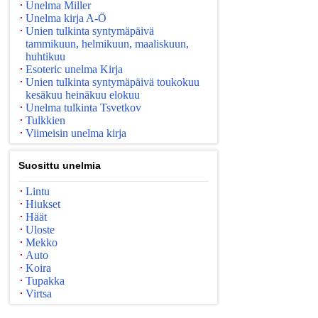
Unelma Miller
Unelma kirja A-Ö
Unien tulkinta syntymäpäivä
tammikuun, helmikuun, maaliskuun,
huhtikuu
Esoteric unelma Kirja
Unien tulkinta syntymäpäivä toukokuu
kesäkuu heinäkuu elokuu
Unelma tulkinta Tsvetkov
Tulkkien
Viimeisin unelma kirja
Suosittu unelmia
Lintu
Hiukset
Häät
Uloste
Mekko
Auto
Koira
Tupakka
Virtsa