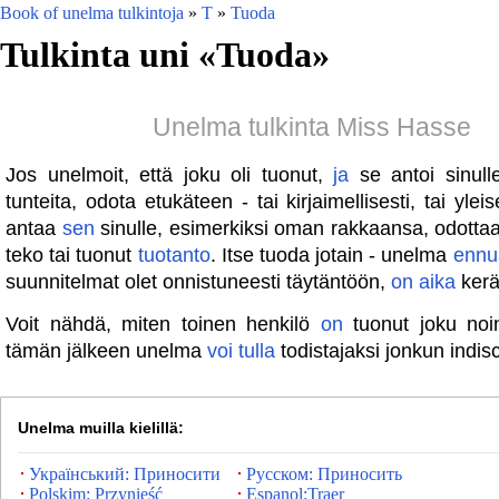
Book of unelma tulkintoja
»
T
»
Tuoda
Tulkinta uni «
Tuoda
»
Unelma tulkinta Miss Hasse
Jos unelmoit, että joku oli tuonut,
ja
se antoi sinulle
tunteita, odota etukäteen - tai kirjaimellisesti, tai yle
antaa
sen
sinulle, esimerkiksi oman rakkaansa, odottaa
teko tai tuonut
tuotanto
. Itse tuoda jotain - unelma
ennu
suunnitelmat olet onnistuneesti täytäntöön,
on
aika
ker
Voit nähdä, miten toinen henkilö
on
tuonut joku noi
tämän jälkeen unelma
voi
tulla
todistajaksi jonkun indis
Unelma muilla kielillä:
Український: Приносити
Русском: Приносить
Polskim: Przynieść
Espanol:Traer