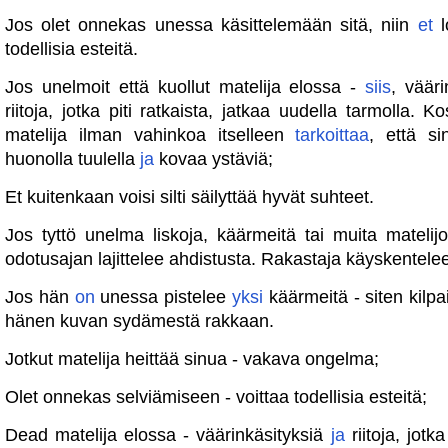
Jos olet onnekas unessa käsittelemään sitä, niin
et
l
todellisia esteitä.
Jos unelmoit että kuollut matelija elossa -
siis
, väär
riitoja, jotka piti ratkaista, jatkaa uudella tarmolla. 
matelija ilman vahinkoa itselleen
tarkoittaa
, että si
huonolla tuulella
ja
kovaa ystäviä;
Et kuitenkaan voisi silti säilyttää hyvät suhteet.
Jos tyttö unelma liskoja, käärmeitä tai muita matelij
odotusajan lajittelee ahdistusta. Rakastaja käyskentele
Jos hän
on
unessa pistelee
yksi
käärmeitä - siten kilpai
hänen kuvan sydämestä rakkaan.
Jotkut matelija heittää sinua - vakava ongelma;
Olet onnekas selviämiseen - voittaa todellisia esteitä;
Dead matelija elossa - väärinkäsityksiä
ja
riitoja, jotka