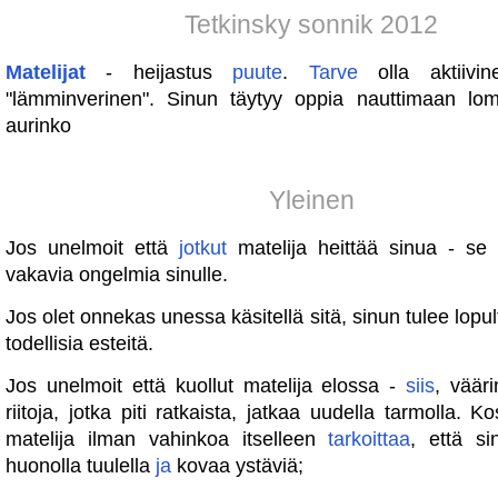
Tetkinsky sonnik 2012
Matelijat
- heijastus
puute
.
Tarve
olla aktiiv
"lämminverinen". Sinun täytyy oppia nauttimaan l
aurinko
Yleinen
Jos unelmoit että
jotkut
matelija heittää sinua - se
vakavia ongelmia sinulle.
Jos olet onnekas unessa käsitellä sitä, sinun tulee lopu
todellisia esteitä.
Jos unelmoit että kuollut matelija elossa -
siis
, väär
riitoja, jotka piti ratkaista, jatkaa uudella tarmolla. 
matelija ilman vahinkoa itselleen
tarkoittaa
, että si
huonolla tuulella
ja
kovaa ystäviä;