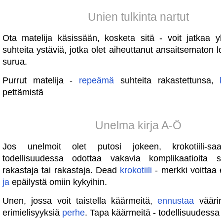
Unien tulkinta nartut
Ota matelija käsissään, kosketa sitä - voit jatkaa yl
suhteita ystäviä, jotka olet aiheuttanut ansaitsematon
surua.
Purrut matelija -
repeämä
suhteita rakastettunsa,
pettämistä
Unelma kirja A-Ö
Jos unelmoit olet putosi jokeen, krokotiili-saa
todellisuudessa odottaa vakavia komplikaatioita
rakastaja tai rakastaja. Dead
krokotiili
- merkki voittaa
ja
epäilystä omiin kykyihin.
Unen, jossa voit taistella käärmeitä,
ennustaa
vääri
erimielisyyksiä
perhe
. Tapa käärmeitä - todellisuudess