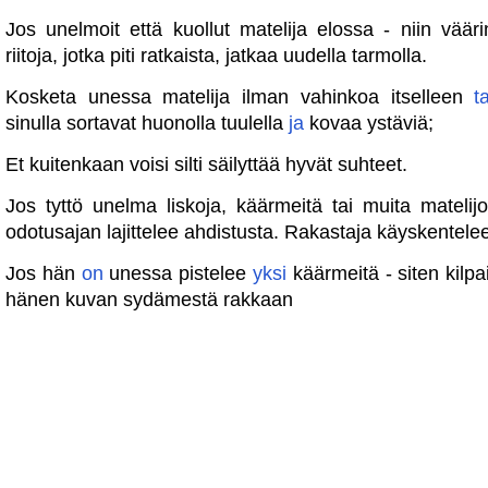
Jos unelmoit että kuollut matelija elossa - niin väär
riitoja, jotka piti ratkaista, jatkaa uudella tarmolla.
Kosketa unessa matelija ilman vahinkoa itselleen
t
sinulla sortavat huonolla tuulella
ja
kovaa ystäviä;
Et kuitenkaan voisi silti säilyttää hyvät suhteet.
Jos tyttö unelma liskoja, käärmeitä tai muita matelij
odotusajan lajittelee ahdistusta. Rakastaja käyskentele
Jos hän
on
unessa pistelee
yksi
käärmeitä - siten kilpai
hänen kuvan sydämestä rakkaan