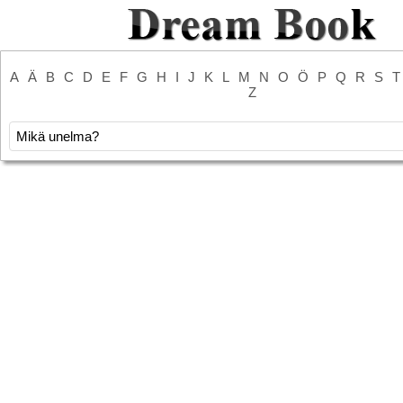
A
Ä
B
C
D
E
F
G
H
I
J
K
L
M
N
O
Ö
P
Q
R
S
T
Z