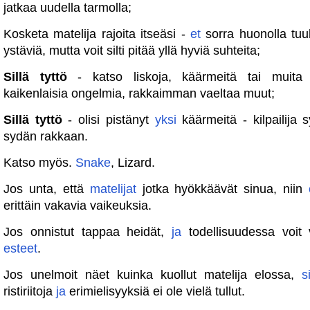
jatkaa uudella tarmolla;
Kosketa matelija rajoita itseäsi -
et
sorra huonolla tuu
ystäviä, mutta voit silti pitää yllä hyviä suhteita;
Sillä tyttö
- katso liskoja, käärmeitä tai muita 
kaikenlaisia ​​ongelmia, rakkaimman vaeltaa muut;
Sillä tyttö
- olisi pistänyt
yksi
käärmeitä - kilpailija sy
sydän rakkaan.
Katso myös.
Snake
, Lizard.
Jos unta, että
matelijat
jotka hyökkäävät sinua, niin
erittäin vakavia vaikeuksia.
Jos onnistut tappaa heidät,
ja
todellisuudessa voit v
esteet
.
Jos unelmoit näet kuinka kuollut matelija elossa,
s
ristiriitoja
ja
erimielisyyksiä ei ole vielä tullut.