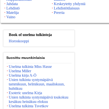
Jahdata
Keskeytetty yhdyntä
Lehdistö
Lehdistötilaisuus
Matelija
Preeria
Vaino
Book of unelma tulkintoja
Horoskooppi
Suosittu muunkinlaisia
Unelma tulkinta Miss Hasse
Unelma Miller
Unelma kirja A-Ö
Unien tulkinta syntymäpäivä
tammikuun, helmikuun, maaliskuun,
huhtikuu
Esoteric unelma Kirja
Unien tulkinta syntymäpäivä toukokuu
kesäkuu heinäkuu elokuu
Unelma tulkinta Tsvetkov