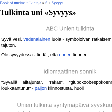
Book of unelma tulkintoja
»
S
»
Syvyys
Tulkinta uni «
Syvyys
»
ABC Unien tulkinta
Syvä vesi,
vedenalainen
luola - symboloivan ratkaisema
tajuton.
Ole syvyydessä - tiedät, että
ennen
tienneet
Idiomaattinen sonnik
"Syvällä alitajunta", "rakas", "glubokoobespokoen
loukkaantunut" -
paljon
kiinnostusta, huoli
Unien tulkinta syntymäpäivä syysku