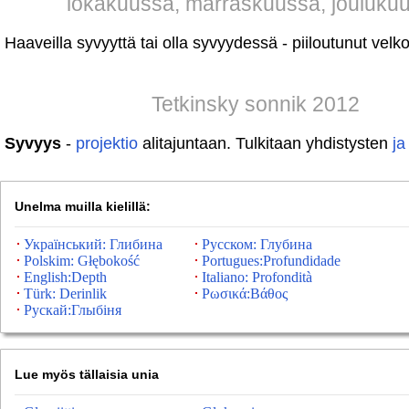
lokakuussa, marraskuussa, jouluku
Haaveilla syvyyttä tai olla syvyydessä - piiloutunut velko
Tetkinsky sonnik 2012
Syvyys
-
projektio
alitajuntaan. Tulkitaan yhdistysten
ja
Unelma muilla kielillä:
Український: Глибина
Русском: Глубина
Polskim: Głębokość
Portugues:Profundidade
English:Depth
Italiano: Profondità
Türk: Derinlik
Ρωσικά:Βάθος
Рускай:Глыбіня
Lue myös tällaisia ​​unia