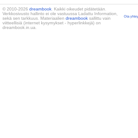
© 2010-2026
dreambook
. Kaikki oikeudet pidätetään.
Verkkosivusto hallinto ei ole vastuussa Ladattu Information,
Ota yhtey
sekä sen tarkkuus. Materiaalien
dreambook
sallittu vain
viitteellisiä (internet kysymykset - hyperlinkkejä) on
dreambook.in.ua.