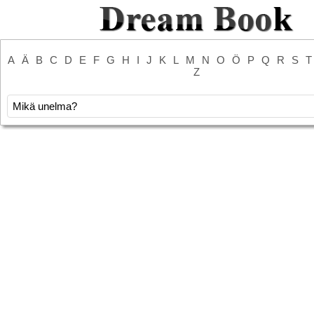
A
Ä
B
C
D
E
F
G
H
I
J
K
L
M
N
O
Ö
P
Q
R
S
T
Z