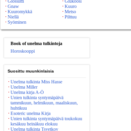
Glossiitti
Glukoosi
Gnaw
Kuuro
Kuuromykkä
Metso
Niellä
Pilttuu
Syöminen
Book of unelma tulkintoja
Horoskooppi
Suosittu muunkinlaisia
Unelma tulkinta Miss Hasse
Unelma Miller
Unelma kirja A-Ö
Unien tulkinta syntymäpäivä
tammikuun, helmikuun, maaliskuun,
huhtikuu
Esoteric unelma Kirja
Unien tulkinta syntymäpäivä toukokuu
kesäkuu heinäkuu elokuu
Unelma tulkinta Tsvetkov