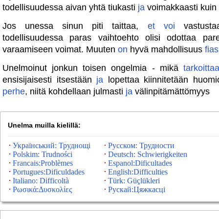
todellisuudessa aivan yhtä tiukasti
ja
voimakkaasti kuin
Jos unessa sinun piti taittaa,
et
voi
vastustaa
todellisuudessa paras vaihtoehto olisi odottaa par
varaamiseen voimat. Muuten
on
hyvä mahdollisuus
fia
Unelmoinut jonkun toisen ongelmia - mikä
tarkoitta
ensisijaisesti itsestään
ja
lopettaa kiinnitetään huomi
perhe
, niitä kohdellaan julmasti
ja
välinpitämättömyys
Unelma muilla kielillä:
Український: Труднощі
Русском: Трудности
Polskim: Trudności
Deutsch: Schwierigkeiten
Francais:Problèmes
Espanol:Dificultades
Portugues:Dificuldades
English:Difficulties
Italiano: Difficoltà
Türk: Güçlükleri
Ρωσικά:Δυσκολίες
Рускай:Цяжкасці