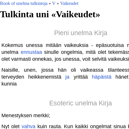
Book of unelma tulkintoja
»
V
»
Vaikeudet
Tulkinta uni «
Vaikeudet
»
Pieni unelma Kirja
Kokemus unessa mitään vaikeuksia - epäsuotuisa 
unelma
ennustaa
sinulle ongelmia, mitä olet tekemä
olet varmasti onnekas, jos unessa, voit selvitä vaikeuksi
Naisille, unen, jossa hän oli vaikeassa tilantee
terveyden heikkenemistä
ja
yrittää
häpäistä
hänet 
kunnia
Esoteric unelma Kirja
Menestyksen merkki;
Nyt olet
vahva
kuin rauta. Kun kaikki ongelmat sinua 