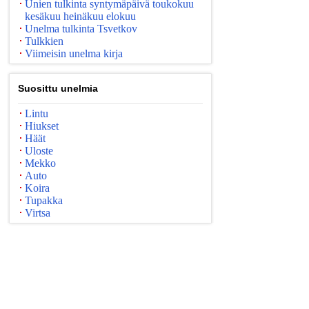
Unien tulkinta syntymäpäivä toukokuu
kesäkuu heinäkuu elokuu
Unelma tulkinta Tsvetkov
Tulkkien
Viimeisin unelma kirja
Suosittu unelmia
Lintu
Hiukset
Häät
Uloste
Mekko
Auto
Koira
Tupakka
Virtsa