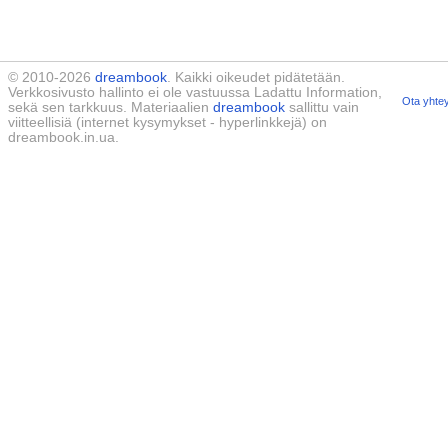
© 2010-2026
dreambook
. Kaikki oikeudet pidätetään.
Verkkosivusto hallinto ei ole vastuussa Ladattu Information,
Ota yhtey
sekä sen tarkkuus. Materiaalien
dreambook
sallittu vain
viitteellisiä (internet kysymykset - hyperlinkkejä) on
dreambook.in.ua.