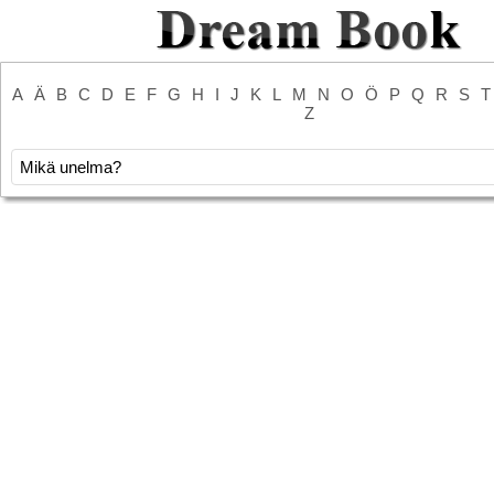
A
Ä
B
C
D
E
F
G
H
I
J
K
L
M
N
O
Ö
P
Q
R
S
T
Z