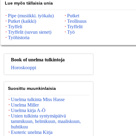
Lue myös tällaisia ​​unia
Pipe (musiikki. työkalu)
Putket
Putket (kaikki)
Teollisuus
Tryffeli
Tryffelit
Tryffelit (suvun sienet)
Työ
Työhistoria
Book of unelma tulkintoja
Horoskooppi
Suosittu muunkinlaisia
Unelma tulkinta Miss Hasse
Unelma Miller
Unelma kirja A-Ö
Unien tulkinta syntymäpäivä
tammikuun, helmikuun, maaliskuun,
huhtikuu
Esoteric unelma Kirja