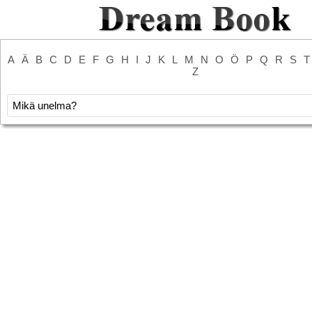
A
Ä
B
C
D
E
F
G
H
I
J
K
L
M
N
O
Ö
P
Q
R
S
T
Z