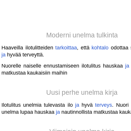
Moderni unelma tulkinta
Haaveilla ilotulitteiden
tarkoittaa
, että
kohtalo
odottaa 
ja
hyvää terveyttä.
Nuorelle naiselle ennustamiseen ilotulitus hauskaa
ja
matkustaa kaukaisiin maihin
Uusi perhe unelma kirja
Ilotulitus unelmia tulevasta ilo
ja
hyvä
terveys
. Nuori
unelma lupaa hauskaa
ja
nautinnollista matkustaa kauka