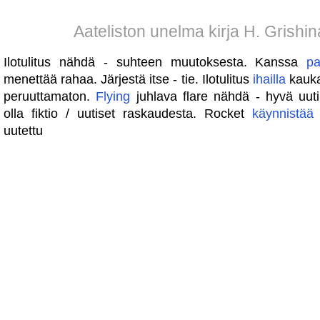
Aateliston unelma kirja H. Grishin
Ilotulitus nähdä - suhteen muutoksesta. Kanssa
pa
menettää rahaa. Järjestä itse - tie. Ilotulitus
ihailla
kauka
peruuttamaton.
Flying
juhlava flare nähdä - hyvä uut
olla fiktio / uutiset raskaudesta. Rocket
käynnistää
-
uutettu