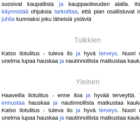
suosivat kaupallista
ja
kauppaoikeuden alalla. I
käynnistää
ohjuksia
tarkoittaa
, että pian osallistuvat 
juhlia
kunniaksi joku läheisiä ystäviä
Tulkkien
Katso ilotulitus - tuleva ilo
ja
hyvä
terveys
. Nuori 
unelma lupaa hauskaa
ja
nautinnollista matkustaa kauka
Yleinen
Haaveilla ilotulitus - enne iloa
ja
hyvää terveyttä. 
ennustaa
hauskaa
ja
nautinnollista matkustaa kauka
Katso ilotulitus - tuleva ilo
ja
hyvä
terveys
. Nuori 
unelma lupaa hauskaa
ja
nautinnollista matkustaa kauka