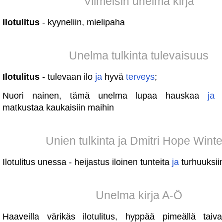
Viimeisin unelma kirja
Ilotulitus
- kyyneliin, mielipaha
Unelma tulkinta tulevaisuus
Ilotulitus
- tulevaan ilo
ja
hyvä
terveys
;
Nuori nainen, tämä unelma lupaa hauskaa
ja
n
matkustaa kaukaisiin maihin
Unien tulkinta ja Dmitri Hope Wint
Ilotulitus unessa - heijastus iloinen tunteita
ja
turhuuksii
Unelma kirja A-Ö
Haaveilla värikäs ilotulitus, hyppää pimeällä taiv