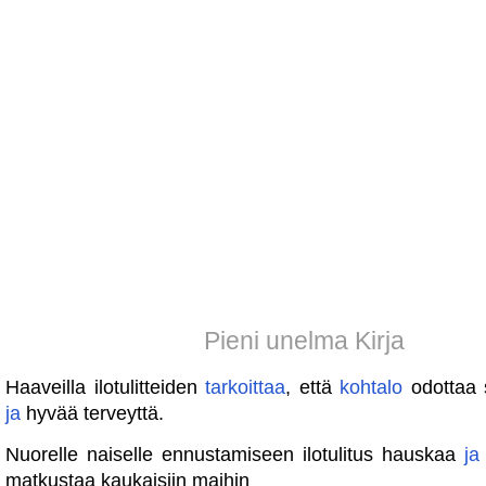
Pieni unelma Kirja
Haaveilla ilotulitteiden
tarkoittaa
, että
kohtalo
odottaa 
ja
hyvää terveyttä.
Nuorelle naiselle ennustamiseen ilotulitus hauskaa
ja
matkustaa kaukaisiin maihin