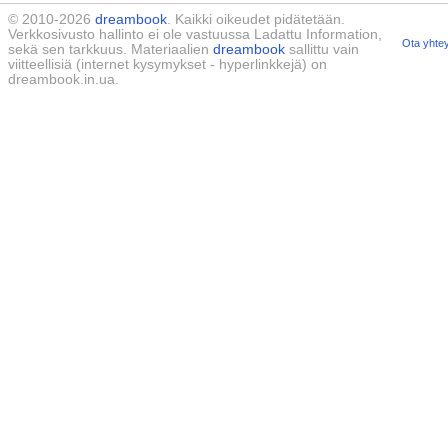
© 2010-2026
dreambook
. Kaikki oikeudet pidätetään.
Verkkosivusto hallinto ei ole vastuussa Ladattu Information,
Ota yhtey
sekä sen tarkkuus. Materiaalien
dreambook
sallittu vain
viitteellisiä (internet kysymykset - hyperlinkkejä) on
dreambook.in.ua.