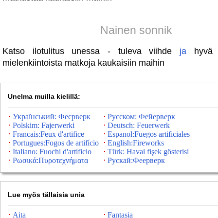
Nainen sonnik
Katso ilotulitus unessa - tuleva viihde
ja
hyv
mielenkiintoista matkoja kaukaisiin maihin
Unelma muilla kielillä:
Український: Феєрверк
Русском: Фейерверк
Polskim: Fajerwerki
Deutsch: Feuerwerk
Francais:Feux d'artifice
Espanol:Fuegos artificiales
Portugues:Fogos de artifício
English:Fireworks
Italiano: Fuochi d'artificio
Türk: Havai fişek gösterisi
Ρωσικά:Πυροτεχνήματα
Рускай:Феерверк
Lue myös tällaisia ​​unia
Aita
Fantasia