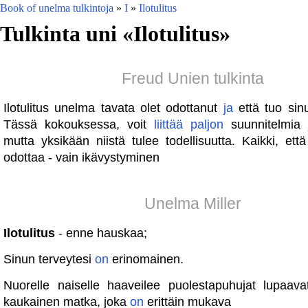
Book of unelma tulkintoja
»
I
»
Ilotulitus
Tulkinta uni «
Ilotulitus
»
Freud Unien tulkinta
Ilotulitus unelma tavata olet odottanut
ja
että tuo sin
Tässä kokouksessa, voit
liittää
paljon
suunnitelmia
mutta yksikään niistä tulee todellisuutta. Kaikki, ett
odottaa - vain ikävystyminen
Unelma Miller
Ilotulitus
- enne hauskaa;
Sinun terveytesi
on
erinomainen.
Nuorelle naiselle haaveilee puolestapuhujat lupaava
kaukainen matka, joka
on
erittäin mukava