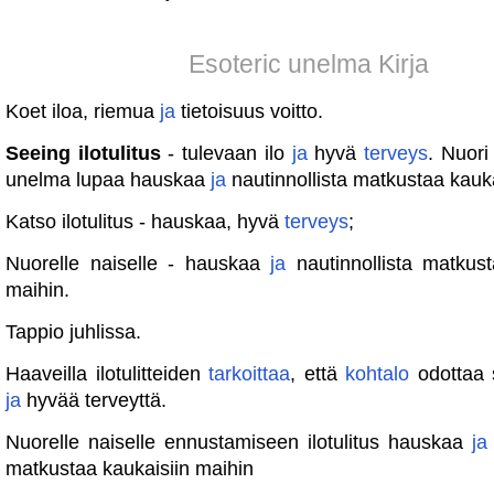
Esoteric unelma Kirja
Koet iloa, riemua
ja
tietoisuus voitto.
Seeing ilotulitus
- tulevaan ilo
ja
hyvä
terveys
. Nuori
unelma lupaa hauskaa
ja
nautinnollista matkustaa kauka
Katso ilotulitus - hauskaa, hyvä
terveys
;
Nuorelle naiselle - hauskaa
ja
nautinnollista matkust
maihin.
Tappio juhlissa.
Haaveilla ilotulitteiden
tarkoittaa
, että
kohtalo
odottaa 
ja
hyvää terveyttä.
Nuorelle naiselle ennustamiseen ilotulitus hauskaa
ja
matkustaa kaukaisiin maihin