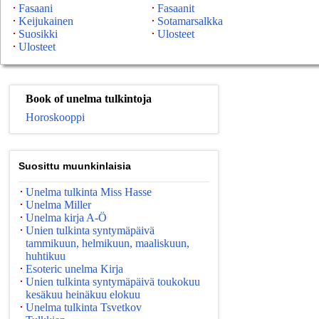
Fasaani
Fasaanit
Keijukainen
Sotamarsalkka
Suosikki
Ulosteet
Ulosteet
Book of unelma tulkintoja
Horoskooppi
Suosittu muunkinlaisia
Unelma tulkinta Miss Hasse
Unelma Miller
Unelma kirja A-Ö
Unien tulkinta syntymäpäivä
tammikuun, helmikuun, maaliskuun,
huhtikuu
Esoteric unelma Kirja
Unien tulkinta syntymäpäivä toukokuu
kesäkuu heinäkuu elokuu
Unelma tulkinta Tsvetkov