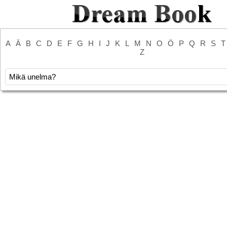
A
Ä
B
C
D
E
F
G
H
I
J
K
L
M
N
O
Ö
P
Q
R
S
T
Z