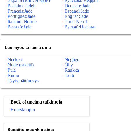
Український: Нефрит
Русском: Нефрит
Polskim: Jadeit
Deutsch: Jade
Francais:Jade
Espanol:Jade
Portugues:Jade
English:Jade
Italiano: Nefrite
Türk: Nefrit
Ρωσικά:Jade
Рускай:Нефрыт
Lue myös tällaisia ​​unia
Neekeri
Neglige
Nude (saketti)
Öljy
Pula
Raukka
Riimu
Tauti
Tyytymättömyys
Book of unelma tulkintoja
Horoskooppi
Suosittu muunkinlaisia