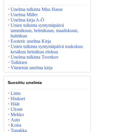
Unelma tulkinta Miss Hasse
Unelma Miller
Unelma kirja A-Ö
Unien tulkinta syntymäpäivä
tammikuun, helmikuun, maaliskuun,
huhtikuu
Esoteric unelma Kirja
Unien tulkinta syntymäpäivä toukokuu
kesäkuu heinäkuu elokuu
Unelma tulkinta Tsvetkov
Tulkkien
Viimeisin unelma kirja
Suosittu unelmia
Lintu
Hiukset
Häät
Uloste
Mekko
Auto
Koira
Tupakka