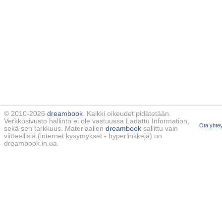
© 2010-2026
dreambook
. Kaikki oikeudet pidätetään.
Verkkosivusto hallinto ei ole vastuussa Ladattu Information,
Ota yhtey
sekä sen tarkkuus. Materiaalien
dreambook
sallittu vain
viitteellisiä (internet kysymykset - hyperlinkkejä) on
dreambook.in.ua.