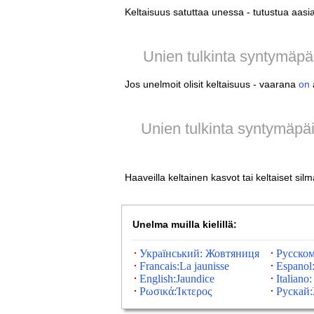
Keltaisuus satuttaa unessa - tutustua aasia
Unien tulkinta syntymäp
Jos unelmoit olisit keltaisuus - vaarana
on
a
Unien tulkinta syntymäpä
Haaveilla keltainen kasvot tai keltaiset silm
Unelma muilla kielillä:
Український: Жовтяниця
Русском
Francais:La jaunisse
Espanol:
English:Jaundice
Italiano: 
Ρωσικά:Ίκτερος
Рускай