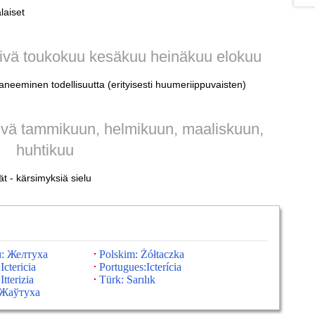
laiset
äivä toukokuu kesäkuu heinäkuu elokuu
neeminen todellisuutta (erityisesti huumeriippuvaisten)
ivä tammikuun, helmikuun, maaliskuun,
huhtikuu
ät - kärsimyksiä sielu
: Желтуха
Polskim: Żółtaczka
Ictericia
Portugues:Icterícia
Itterizia
Türk: Sarılık
:Жаўтуха