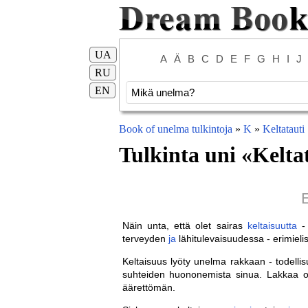
UA
A
Ä
B
C
D
E
F
G
H
I
J
RU
EN
Book of unelma tulkintoja
»
K
»
Keltatauti
Tulkinta uni «
Kelta
E
Näin unta, että olet sairas
keltaisuutta
terveyden
ja
lähitulevaisuudessa - erimieli
Keltaisuus lyöty unelma rakkaan - todelli
suhteiden huononemista sinua. Lakkaa 
äärettömän.