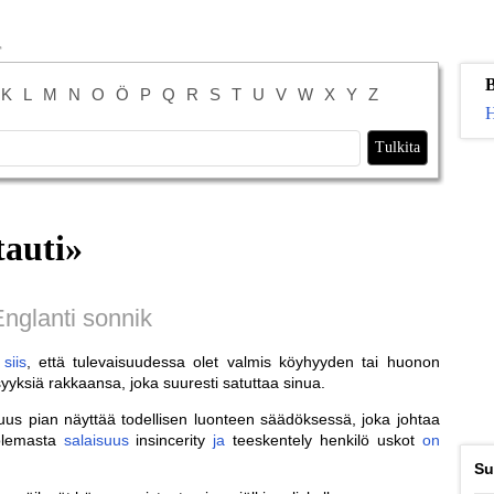
B
K
L
M
N
O
Ö
P
Q
R
S
T
U
V
W
X
Y
Z
H
tauti
»
nglanti sonnik
-
siis
, että tulevaisuudessa olet valmis köyhyyden tai huonon
syyksiä rakkaansa, joka suuresti satuttaa sinua.
suus pian näyttää todellisen luonteen säädöksessä, joka johtaa
olemasta
salaisuus
insincerity
ja
teeskentely henkilö uskot
on
Su