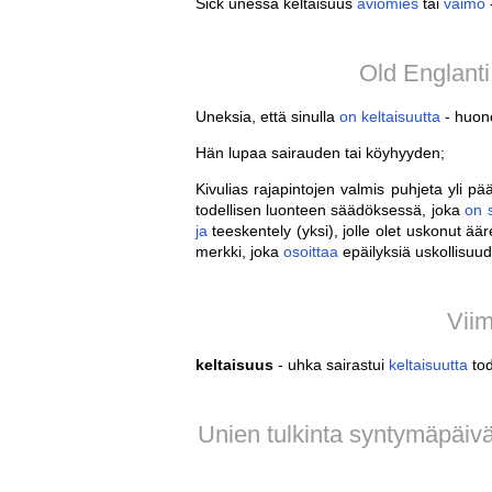
Sick unessa keltaisuus
aviomies
tai
vaimo
-
Old Englanti
Uneksia, että sinulla
on
keltaisuutta
- huono
Hän lupaa sairauden tai köyhyyden;
Kivulias rajapintojen valmis puhjeta yli p
todellisen luonteen säädöksessä, joka
on
ja
teeskentely (yksi), jolle olet uskonut ä
merkki, joka
osoittaa
epäilyksiä uskollisuud
Viim
keltaisuus
- uhka sairastui
keltaisuutta
tod
Unien tulkinta syntymäpäiv