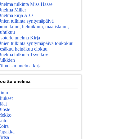
nelma tulkinta Miss Hasse
nelma Miller
nelma kirja A-Ö
nien tulkinta syntymäpäivä
ammikuun, helmikuun, maaliskuun,
uhtikuu
soteric unelma Kirja
nien tulkinta syntymäpäivä toukokuu
esäkuu heinäkuu elokuu
nelma tulkinta Tsvetkov
ulkkien
iimeisin unelma kirja
osittu unelmia
intu
iukset
äät
loste
Mekko
uto
oira
upakka
irtsa