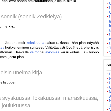
 epäilevät hänen omistautuminen jälkipuoliskolla
U
U
U
 sonnik (sonnik Zedkielya)
U
t
h
 merkki:.
E
U
k
ään. Jos unelmoit
keltaisuutta
sairas rakkaasi, hän pian näyttää
U
syy
heikkeneminen suhteesi. Valitettavasti löydät epärehellisyys
T
ärettömän. Haaveilla
vaimo
tai
aviomies
kärsii keltaisuus - huono
V
esta, josta pian
Su
eisin unelma kirja
L
H
ellisuuden
H
U
A
ä syyskuussa, lokakuussa, marraskuussa,
K
joulukuussa
T
V