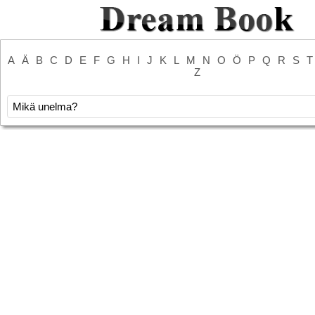
A
Ä
B
C
D
E
F
G
H
I
J
K
L
M
N
O
Ö
P
Q
R
S
T
Z