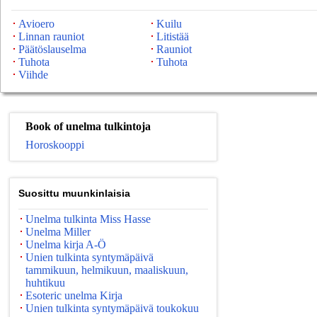
Avioero
Kuilu
Linnan rauniot
Litistää
Päätöslauselma
Rauniot
Tuhota
Tuhota
Viihde
Book of unelma tulkintoja
Horoskooppi
Suosittu muunkinlaisia
Unelma tulkinta Miss Hasse
Unelma Miller
Unelma kirja A-Ö
Unien tulkinta syntymäpäivä
tammikuun, helmikuun, maaliskuun,
huhtikuu
Esoteric unelma Kirja
Unien tulkinta syntymäpäivä toukokuu