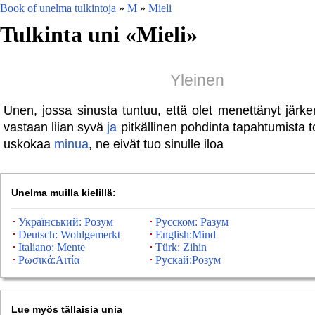
Book of unelma tulkintoja
»
M
»
Mieli
Tulkinta uni «
Mieli
»
Yleinen
Unen, jossa sinusta tuntuu, että olet menettänyt järk
vastaan ​​liian syvä
ja
pitkällinen pohdinta tapahtumista 
uskokaa
minua
, ne eivät tuo sinulle iloa
Unelma muilla kielillä:
Український: Розум
Русском: Разум
Deutsch: Wohlgemerkt
English:Mind
Italiano: Mente
Türk: Zihin
Ρωσικά:Αιτία
Рускай:Розум
Lue myös tällaisia ​​unia