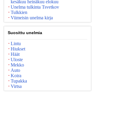
kesäkuu heinäkuu elokuu
Unelma tulkinta Tsvetkov
Tulkkien
Viimeisin unelma kirja
Suosittu unelmia
Lintu
Hiukset
Häät
Uloste
Mekko
Auto
Koira
Tupakka
Virtsa