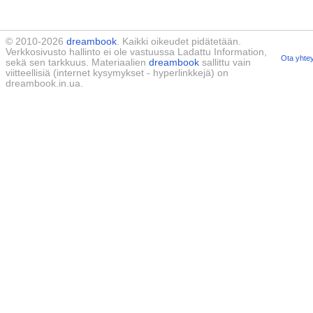
© 2010-2026
dreambook
. Kaikki oikeudet pidätetään.
Verkkosivusto hallinto ei ole vastuussa Ladattu Information,
Ota yhtey
sekä sen tarkkuus. Materiaalien
dreambook
sallittu vain
viitteellisiä (internet kysymykset - hyperlinkkejä) on
dreambook.in.ua.