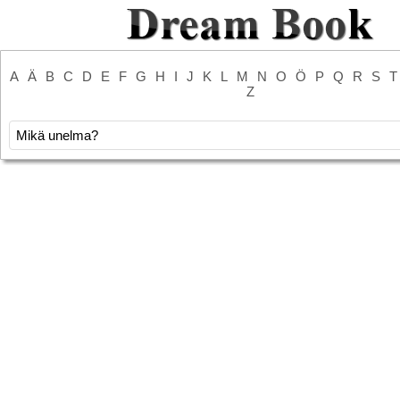
A
Ä
B
C
D
E
F
G
H
I
J
K
L
M
N
O
Ö
P
Q
R
S
T
Z