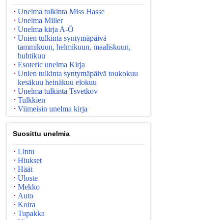
Unelma tulkinta Miss Hasse
Unelma Miller
Unelma kirja A-Ö
Unien tulkinta syntymäpäivä
tammikuun, helmikuun, maaliskuun,
huhtikuu
Esoteric unelma Kirja
Unien tulkinta syntymäpäivä toukokuu
kesäkuu heinäkuu elokuu
Unelma tulkinta Tsvetkov
Tulkkien
Viimeisin unelma kirja
Suosittu unelmia
Lintu
Hiukset
Häät
Uloste
Mekko
Auto
Koira
Tupakka