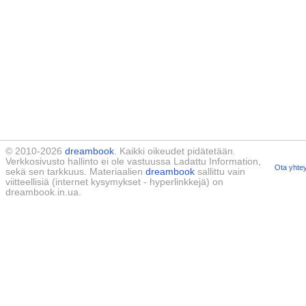
© 2010-2026
dreambook
. Kaikki oikeudet pidätetään.
Verkkosivusto hallinto ei ole vastuussa Ladattu Information,
Ota yhtey
sekä sen tarkkuus. Materiaalien
dreambook
sallittu vain
viitteellisiä (internet kysymykset - hyperlinkkejä) on
dreambook.in.ua.