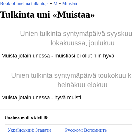
Book of unelma tulkintoja
»
M
»
Muistaa
Tulkinta uni «
Muistaa
»
Unien tulkinta syntymäpäivä syysku
lokakuussa, joulukuu
Muista jotain unessa - muistiasi ei ollut niin hyvä
Unien tulkinta syntymäpäivä toukokuu 
heinäkuu elokuu
Muista jotain unessa - hyvä muisti
Unelma muilla kielillä:
Український: Згадати
Русском: Вспомнить