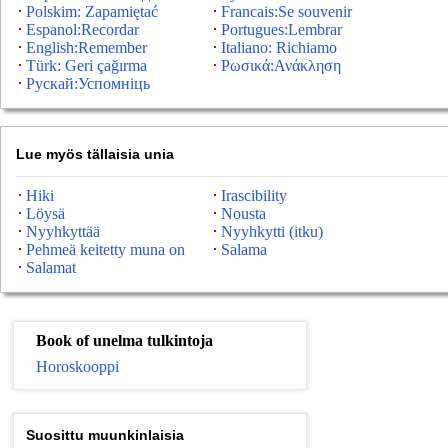
Polskim: Zapamiętać
Francais:Se souvenir
Espanol:Recordar
Portugues:Lembrar
English:Remember
Italiano: Richiamo
Türk: Geri çağırma
Ρωσικά:Ανάκληση
Рускай:Успомніць
Lue myös tällaisia ​​unia
Hiki
Irascibility
Löysä
Nousta
Nyyhkyttää
Nyyhkytti (itku)
Pehmeä keitetty muna on
Salama
Salamat
Book of unelma tulkintoja
Horoskooppi
Suosittu muunkinlaisia