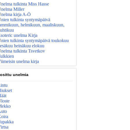
nelma tulkinta Miss Hasse
nelma Miller
nelma kirja A-Ö
nien tulkinta syntymäpäivä
ammikuun, helmikuun, maaliskuun,
uhtikuu
soteric unelma Kirja
nien tulkinta syntymäpäivä toukokuu
esäkuu heinäkuu elokuu
nelma tulkinta Tsvetkov
ulkkien
iimeisin unelma kirja
osittu unelmia
intu
iukset
äät
loste
Mekko
uto
oira
upakka
irtsa