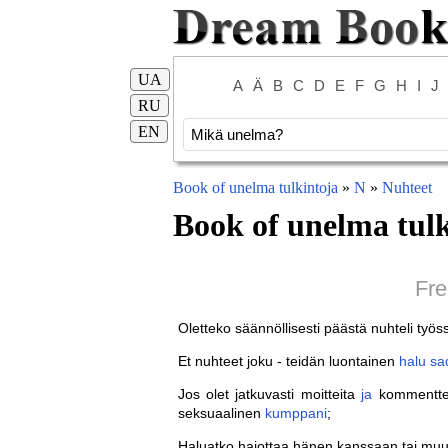
UA
A
Ä
B
C
D
E
F
G
H
I
J
RU
EN
Book of unelma tulkintoja
»
N
»
Nuhteet
Book of unelma tulk
Fre
Oletteko säännöllisesti päästä nuhteli työs
Et nuhteet joku - teidän luontainen
halu
sa
Jos olet jatkuvasti moitteita
ja
kommentteja
seksuaalinen
kumppani
;
Haluatko hajottaa hänen kanssaan tai muut