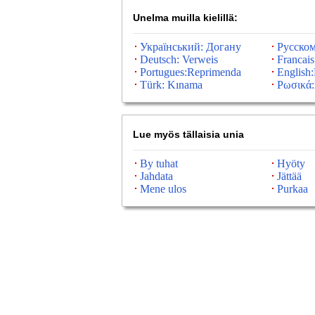
Unelma muilla kielillä:
Український: Догану
Русско
Deutsch: Verweis
Francai
Portugues:Reprimenda
English
Türk: Kınama
Ρωσικά:
Lue myös tällaisia ​​unia
By tuhat
Hyöty
Jahdata
Jättää
Mene ulos
Purkaa