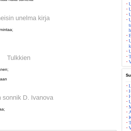
U
U
U
eisin unelma kirja
U
t
imintaa;
h
E
U
k
U
Tulkkien
T
V
änen;
Su
saan
L
H
 sonnik D. Ivanova
H
U
aa;
A
K
T
V