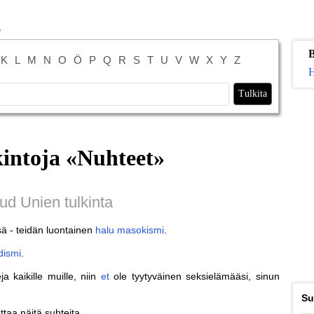
B
K
L
M
N
O
Ö
P
Q
R
S
T
U
V
W
X
Y
Z
H
intoja «
Nuhteet
»
ud Unien tulkinta
sä - teidän luontainen
halu
masokismi
.
dismi
.
 kaikille muille, niin
et
ole tyytyväinen seksielämääsi, sinun
Su
taa näitä suhteita