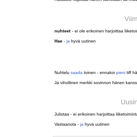
Viim
nuhteet
- ei ole erikoinen harjoittaa liiketo
Hae
-
ja
hyvä uutinen
Nuhtelu
saada
toinen - ennakoi
pieni
tiff h
Ja vihollinen merkki sovinnon hänen kans
Uusin
Julistaa - ei erikoinen harjoittaa liiketoimint
Vastaanota -
ja
hyvä uutinen