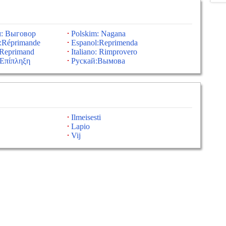
м: Выговор
Polskim: Nagana
s:Réprimande
Espanol:Reprimenda
:Reprimand
Italiano: Rimprovero
Επίπληξη
Рускай:Вымова
Ilmeisesti
Lapio
Vij