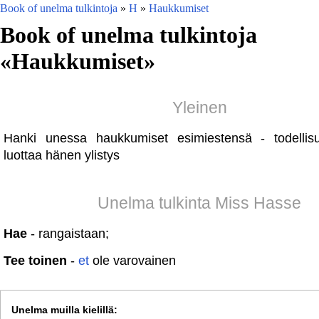
Book of unelma tulkintoja
»
H
»
Haukkumiset
Book of unelma tulkintoja
«
Haukkumiset
»
Yleinen
Hanki unessa haukkumiset esimiestensä - todellisu
luottaa hänen ylistys
Unelma tulkinta Miss Hasse
Hae
- rangaistaan;
Tee toinen
-
et
ole varovainen
Unelma muilla kielillä: