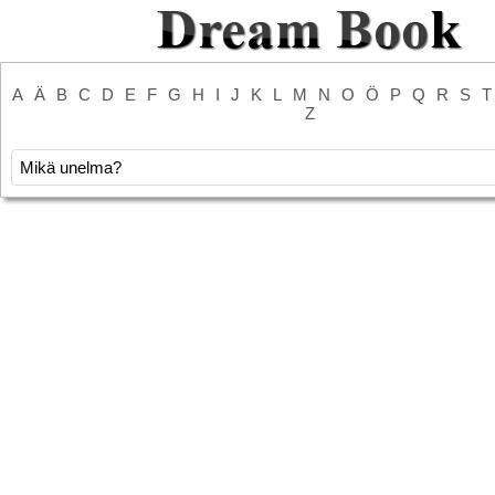
A
Ä
B
C
D
E
F
G
H
I
J
K
L
M
N
O
Ö
P
Q
R
S
T
Z