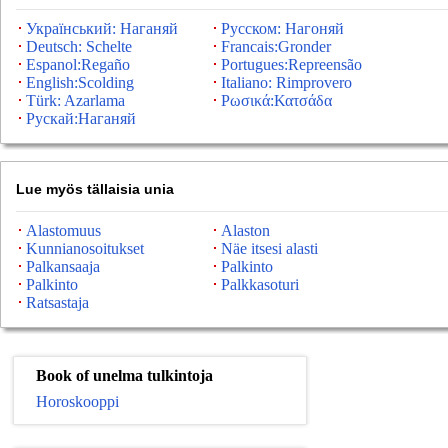
Український: Наганяй
Русском: Нагоняй
Deutsch: Schelte
Francais:Gronder
Espanol:Regaño
Portugues:Repreensão
English:Scolding
Italiano: Rimprovero
Türk: Azarlama
Ρωσικά:Κατσάδα
Рускай:Наганяй
Lue myös tällaisia ​​unia
Alastomuus
Alaston
Kunnianosoitukset
Näe itsesi alasti
Palkansaaja
Palkinto
Palkinto
Palkkasoturi
Ratsastaja
Book of unelma tulkintoja
Horoskooppi