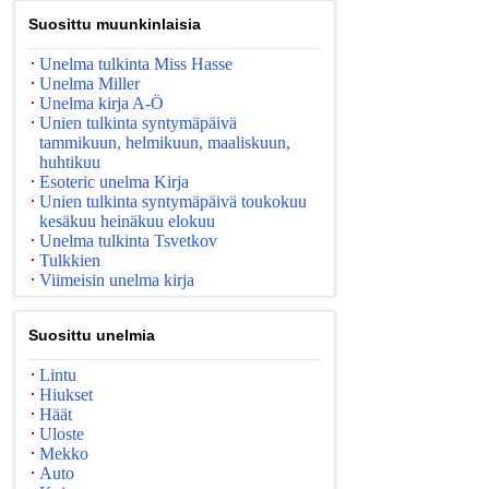
Suosittu muunkinlaisia
Unelma tulkinta Miss Hasse
Unelma Miller
Unelma kirja A-Ö
Unien tulkinta syntymäpäivä
tammikuun, helmikuun, maaliskuun,
huhtikuu
Esoteric unelma Kirja
Unien tulkinta syntymäpäivä toukokuu
kesäkuu heinäkuu elokuu
Unelma tulkinta Tsvetkov
Tulkkien
Viimeisin unelma kirja
Suosittu unelmia
Lintu
Hiukset
Häät
Uloste
Mekko
Auto