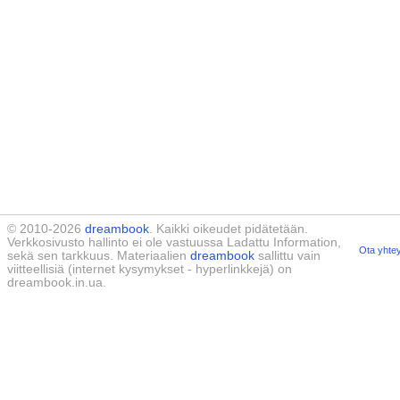
© 2010-2026
dreambook
. Kaikki oikeudet pidätetään.
Verkkosivusto hallinto ei ole vastuussa Ladattu Information,
Ota yhtey
sekä sen tarkkuus. Materiaalien
dreambook
sallittu vain
viitteellisiä (internet kysymykset - hyperlinkkejä) on
dreambook.in.ua.