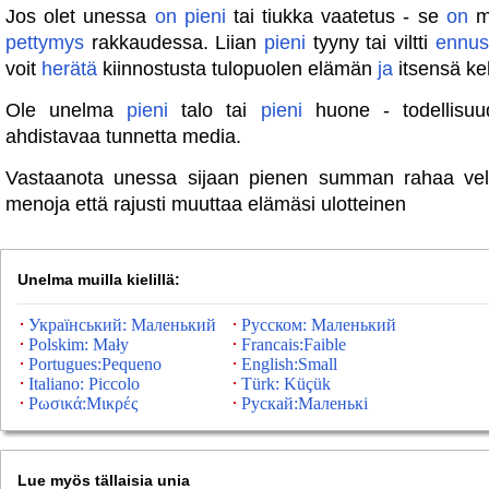
Jos olet unessa
on
pieni
tai tiukka vaatetus - se
on
m
pettymys
rakkaudessa. Liian
pieni
tyyny tai viltti
ennus
voit
herätä
kiinnostusta tulopuolen elämän
ja
itsensä ke
Ole unelma
pieni
talo tai
pieni
huone - todellisuu
ahdistavaa tunnetta media.
Vastaanota unessa sijaan pienen summan rahaa v
menoja että rajusti muuttaa elämäsi ulotteinen
Unelma muilla kielillä:
Український: Маленький
Русском: Маленький
Polskim: Mały
Francais:Faible
Portugues:Pequeno
English:Small
Italiano: Piccolo
Türk: Küçük
Ρωσικά:Μικρές
Рускай:Маленькі
Lue myös tällaisia ​​unia