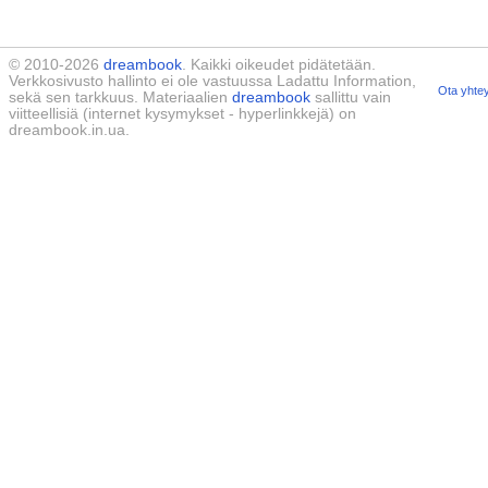
© 2010-2026
dreambook
. Kaikki oikeudet pidätetään.
Verkkosivusto hallinto ei ole vastuussa Ladattu Information,
Ota yhtey
sekä sen tarkkuus. Materiaalien
dreambook
sallittu vain
viitteellisiä (internet kysymykset - hyperlinkkejä) on
dreambook.in.ua.