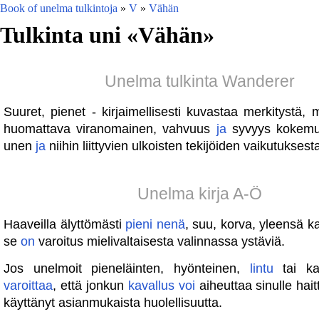
Book of unelma tulkintoja
»
V
»
Vähän
Tulkinta uni «
Vähän
»
Unelma tulkinta Wanderer
Suuret, pienet - kirjaimellisesti kuvastaa merkitystä, m
huomattava viranomainen, vahvuus
ja
syvyys kokemuk
unen
ja
niihin liittyvien ulkoisten tekijöiden vaikutukses
Unelma kirja A-Ö
Haaveilla älyttömästi
pieni
nenä
, suu, korva, yleensä kai
se
on
varoitus mielivaltaisesta valinnassa ystäviä.
Jos unelmoit pieneläinten, hyönteinen,
lintu
tai ka
varoittaa
, että jonkun
kavallus
voi
aiheuttaa sinulle hait
käyttänyt asianmukaista huolellisuutta.