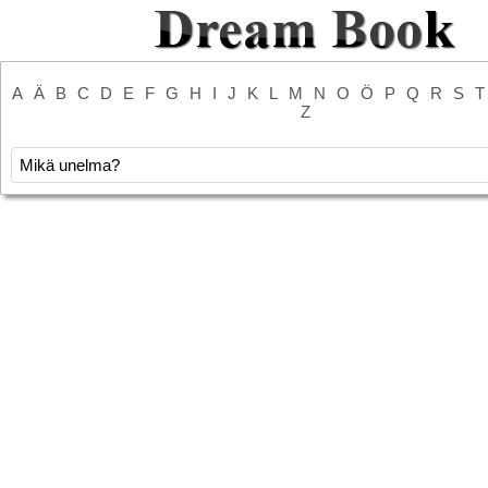
A
Ä
B
C
D
E
F
G
H
I
J
K
L
M
N
O
Ö
P
Q
R
S
T
Z