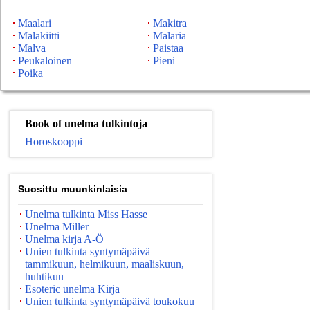
Maalari
Makitra
Malakiitti
Malaria
Malva
Paistaa
Peukaloinen
Pieni
Poika
Book of unelma tulkintoja
Horoskooppi
Suosittu muunkinlaisia
Unelma tulkinta Miss Hasse
Unelma Miller
Unelma kirja A-Ö
Unien tulkinta syntymäpäivä
tammikuun, helmikuun, maaliskuun,
huhtikuu
Esoteric unelma Kirja
Unien tulkinta syntymäpäivä toukokuu