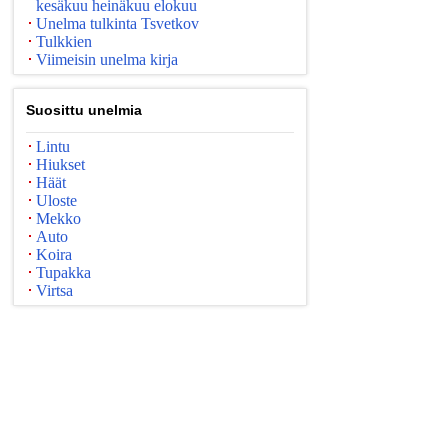
kesäkuu heinäkuu elokuu
Unelma tulkinta Tsvetkov
Tulkkien
Viimeisin unelma kirja
Suosittu unelmia
Lintu
Hiukset
Häät
Uloste
Mekko
Auto
Koira
Tupakka
Virtsa