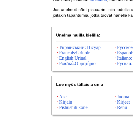
Jos unelmoit näet pisuaarin, niin todellis
joitakin tapahtumia, jotka tuovat hänelle k
Unelma muilla kielillä:
Український: Пісуар
Русском
Francais:Urinoir
Espanol:
English:Urinal
Italiano:
Ρωσικά:Ουρητήριο
Рускай:
Lue myös tällaisia ​​unia
Ase
Juoma
Kirjain
Kirjeet
Pishushih kone
Rehu