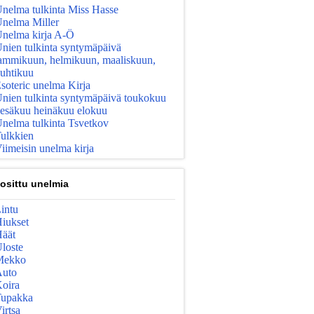
nelma tulkinta Miss Hasse
nelma Miller
nelma kirja A-Ö
nien tulkinta syntymäpäivä
ammikuun, helmikuun, maaliskuun,
uhtikuu
soteric unelma Kirja
nien tulkinta syntymäpäivä toukokuu
esäkuu heinäkuu elokuu
nelma tulkinta Tsvetkov
ulkkien
iimeisin unelma kirja
osittu unelmia
intu
iukset
äät
loste
Mekko
uto
oira
upakka
irtsa