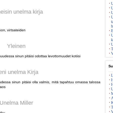
U
U
eisin unelma kirja
U
U
t
h
on, virtsateiden
E
U
k
U
Yleinen
T
V
isuudessa sinun pitäisi odottaa levottomuudet kotiisi
Su
eni unelma Kirja
L
H
uudessa sinun pitäisi olla valmis, mitä tapahtuu omassa talossa
H
aaos
U
A
Unelma Miller
K
T
V
otku.