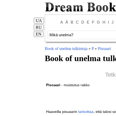
UA
A
Ä
B
C
D
E
F
G
H
I
J
RU
EN
Book of unelma tulkintoja
»
P
»
Pisoaari
Book of unelma tulk
Tetk
Pisoaari
- muistutus rakko
Haaveilla pisuaarin
tarkoittaa
, että talosi s