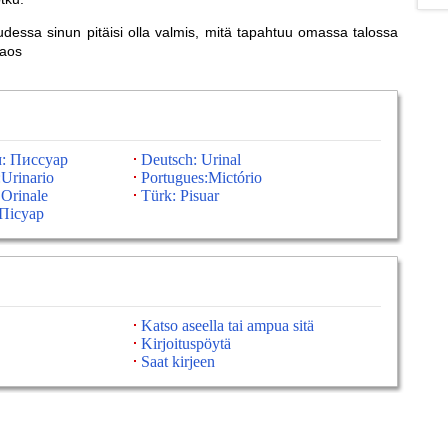
uudessa sinun pitäisi olla valmis, mitä tapahtuu omassa talossa
aaos
: Писсуар
Deutsch: Urinal
Urinario
Portugues:Mictório
 Orinale
Türk: Pisuar
Пісуар
Katso aseella tai ampua sitä
Kirjoituspöytä
Saat kirjeen