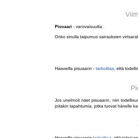
Viim
Pisoaari
- varovaisuutta:.
Onko sinulla taipumus sairauksien virtsarak
Haaveilla pisuaarin -
tarkoittaa
, että todell
Pi
Jos unelmoit näet pisuaarin, niin todellis
joitakin tapahtumia, jotka tuovat hänelle k
Haaveilla pisuaarin
tarkoittaa
, että talosi s