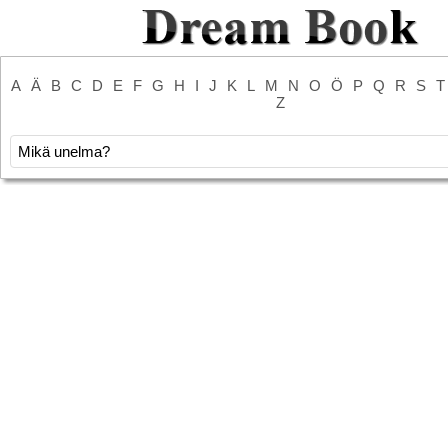
A
Ä
B
C
D
E
F
G
H
I
J
K
L
M
N
O
Ö
P
Q
R
S
T
Z