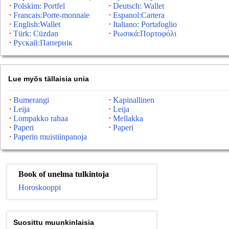
Polskim: Portfel
Deutsch: Wallet
Francais:Porte-monnaie
Espanol:Cartera
English:Wallet
Italiano: Portafoglio
Türk: Cüzdan
Ρωσικά:Πορτοφόλι
Рускай:Папернік
Lue myös tällaisia ​​unia
Bumerangi
Kapinallinen
Leija
Leija
Lompakko rahaa
Mellakka
Paperi
Paperi
Paperin muistiinpanoja
Book of unelma tulkintoja
Horoskooppi
Suosittu muunkinlaisia