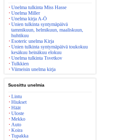
Unelma tulkinta Miss Hasse
Unelma Miller
Unelma kirja A-Ö
Unien tulkinta syntymäpäivä
tammikuun, helmikuun, maaliskuun,
huhtikuu
Esoteric unelma Kirja
Unien tulkinta syntymäpäivä toukokuu
kesäkuu heinäkuu elokuu
Unelma tulkinta Tsvetkov
Tulkkien
Viimeisin unelma kirja
Suosittu unelmia
Lintu
Hiukset
Häät
Uloste
Mekko
Auto
Koira
Tupakka