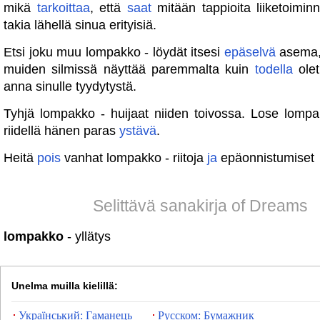
mikä
tarkoittaa
, että
saat
mitään tappioita liiketoimin
takia lähellä sinua erityisiä.
Etsi joku muu lompakko - löydät itsesi
epäselvä
asema,
muiden silmissä näyttää paremmalta kuin
todella
olet
anna sinulle tyydytystä.
Tyhjä lompakko - huijaat niiden toivossa. Lose lomp
riidellä hänen paras
ystävä
.
Heitä
pois
vanhat lompakko - riitoja
ja
epäonnistumiset
Selittävä sanakirja of Dreams
lompakko
- yllätys
Unelma muilla kielillä:
Український: Гаманець
Русском: Бумажник