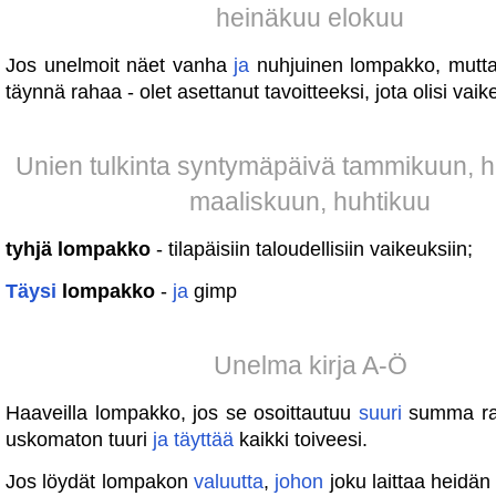
heinäkuu elokuu
Jos unelmoit näet vanha
ja
nuhjuinen lompakko, mutt
täynnä rahaa - olet asettanut tavoitteeksi, jota olisi vai
Unien tulkinta syntymäpäivä tammikuun, 
maaliskuun, huhtikuu
tyhjä lompakko
- tilapäisiin taloudellisiin vaikeuksiin;
Täysi
lompakko
-
ja
gimp
Unelma kirja A-Ö
Haaveilla lompakko, jos se osoittautuu
suuri
summa ra
uskomaton tuuri
ja
täyttää
kaikki toiveesi.
Jos löydät lompakon
valuutta
,
johon
joku laittaa heidän