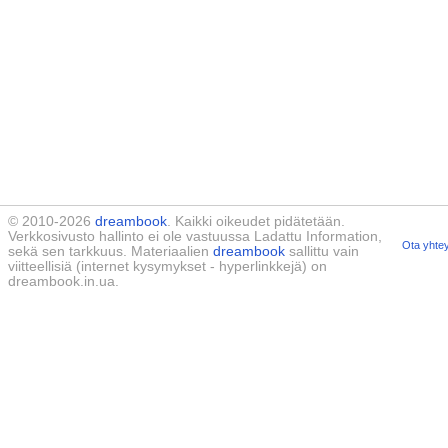
© 2010-2026
dreambook
. Kaikki oikeudet pidätetään.
Verkkosivusto hallinto ei ole vastuussa Ladattu Information,
Ota yhtey
sekä sen tarkkuus. Materiaalien
dreambook
sallittu vain
viitteellisiä (internet kysymykset - hyperlinkkejä) on
dreambook.in.ua.