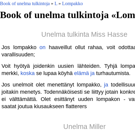
Book of unelma tulkintoja
»
L
»
Lompakko
Book of unelma tulkintoja «
Lom
Unelma tulkinta Miss Hasse
Jos lompakko
on
haaveillut ollut rahaa, voit odott
varallisuuden;
Voit hyötyä joidenkin uusien lähteiden. Tyhjä lom
merkki,
koska
se lupaa köyhä
elämä
ja
turhautumista.
Jos unelmoit olet menettänyt lompakko,
ja
todellisuu
joitakin menetys. Todennäköisesti se liittyy jotain konkr
ei välttämättä. Olet esittänyt uuden lompakon - v
saatat joutua kiusaukseen flatterers
Unelma Miller