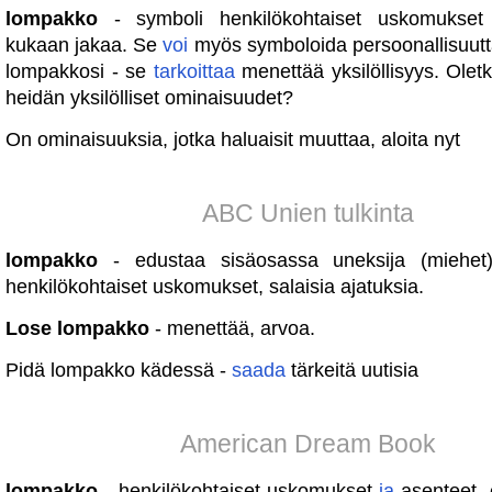
lompakko
- symboli henkilökohtaiset uskomukse
kukaan jakaa. Se
voi
myös symboloida persoonallisuutt
lompakkosi - se
tarkoittaa
menettää yksilöllisyys. Olet
heidän yksilölliset ominaisuudet?
On ominaisuuksia, jotka haluaisit muuttaa, aloita nyt
ABC Unien tulkinta
lompakko
- edustaa sisäosassa uneksija (miehet)
henkilökohtaiset uskomukset, salaisia ​​ajatuksia.
Lose lompakko
- menettää, arvoa.
Pidä lompakko kädessä -
saada
tärkeitä uutisia
American Dream Book
lompakko
- henkilökohtaiset uskomukset
ja
asenteet, e