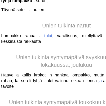
tyhjä lompakko
- surun;
Täynnä setelit - tautien
Unien tulkinta nartut
Lompakko rahaa -
tulot
, varallisuus, miellyttäv
keskinäistä rakkautta
Unien tulkinta syntymäpäivä syysku
lokakuussa, joulukuu
Haaveilla kallis krokotiilin nahkaa lompakko, mutt
rahaa, tai se oli tyhjä - olet valinnut oikean tiensä
ja
ai
tavoite
Unien tulkinta syntymäpäivä toukokuu 