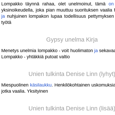
Lompakko täynnä rahaa, olet unelmoinut, tämä
on
yksinoikeudella, joka pian muuttuu suorituksen vaalia
ja
nuhjuinen lompakon lupaa todellisuus pettymykse
työtä
Gypsy unelma Kirja
Menetys unelmia lompakko - voit huolimaton
ja
sekavaa 
Lompakko - yhtäkkiä putoat valtio
Unien tulkinta Denise Linn (lyhyt
Miespuolinen
käsilaukku
. Henkilökohtainen uskomuks
jotka vaalia. Yksityinen
Unien tulkinta Denise Linn (lisää