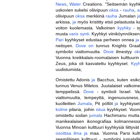
News
,
Water
Creations. "Seitsemän kyyhk
uskovien sukelsi oliivipuun
oksa
-
rauha
,
a
oliivipuun
oksa
merkkinä
rauha
Jumalan
j
arkissa,
ja
myös kristitty etsii pelastusta ka
voiton kuolemasta. Valkoinen
kyyhky
- sy
musta
varis
synti
. Kyyhkyt viiniköynnöksen
Pari
kyyhkyset edustaa perheen onnea
ja
neitsyen.
Dove
on
tunnus Knights Graa
symboloi viattomuutta.
Dove
ilmestyy
ok
Vuonna kreikkalais-roomalaisen kulttuuri
Zeus, joka oli kasvatettu kyyhkyset.
Kyy
uudistumista;
Omistettu Adonis
ja
Bacchus, kuten esik
tunnus Venus Miletos. Juutalaiset valkoin
temppelissä.
Dove
- symboli Israel. V
viattomuutta, lempeyttä, ingenuousness
kuolleitten
Jumala
, Pit pöllöt
ja
kyyhkyset 
kolme
pilaria, joihin
istua
kyyhkyset. Vuonn
omistettu sodan
jumala
Hachimanu mutt
manikealaisen ikonografiaa kolmannessa
Vuonna Minoan kulttuuri kyyhkysiä liittyvä
osoittaa
ilma
ja
maa. Vuonna Parsi kult
seemiläinen kulttuuri - symboloi jumalal