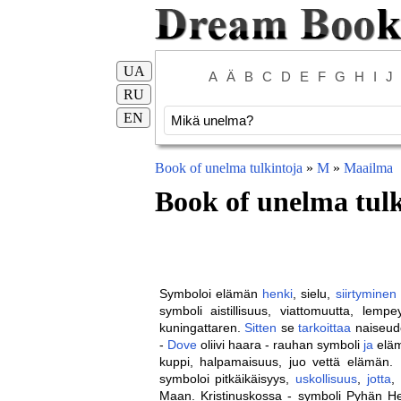
UA
A
Ä
B
C
D
E
F
G
H
I
J
RU
EN
Book of unelma tulkintoja
»
M
»
Maailma
Book of unelma tulk
Symboloi elämän
henki
, sielu,
siirtyminen
symboli aistillisuus, viattomuutta, lemp
kuningattaren.
Sitten
se
tarkoittaa
naiseu
-
Dove
oliivi haara - rauhan symboli
ja
eläm
kuppi, halpamaisuus, juo vettä elämän.
symboloi pitkäikäisyys,
uskollisuus
,
jotta
,
Maan. Kristinuskossa - symboli Pyhän He