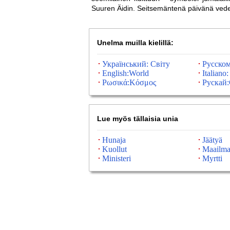
Suuren Äidin. Seitsemäntenä päivänä vede
Unelma muilla kielillä:
Український: Світу
Русско
English:World
Italiano
Ρωσικά:Κόσμος
Рускай:
Lue myös tällaisia ​​unia
Hunaja
Jäätyä
Kuollut
Maailm
Ministeri
Myrtti