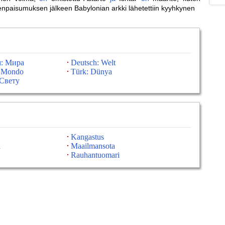
npaisumuksen jälkeen Babylonian arkki lähetettiin kyyhkynen
м: Мира
Deutsch: Welt
: Mondo
Türk: Dünya
Свету
Kangastus
a
Maailmansota
Rauhantuomari