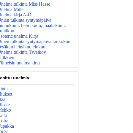
nelma tulkinta Miss Hasse
nelma Miller
nelma kirja A-Ö
nien tulkinta syntymäpäivä
ammikuun, helmikuun, maaliskuun,
uhtikuu
soteric unelma Kirja
nien tulkinta syntymäpäivä toukokuu
esäkuu heinäkuu elokuu
nelma tulkinta Tsvetkov
ulkkien
iimeisin unelma kirja
osittu unelmia
intu
iukset
äät
loste
Mekko
uto
oira
upakka
irtsa