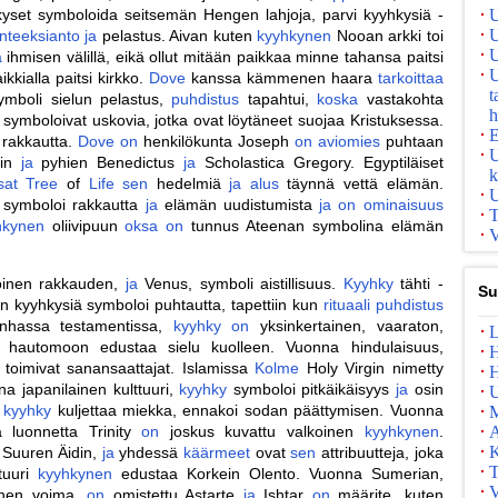
yset symboloida seitsemän Hengen lahjoja, parvi kyyhkysiä -
U
U
nteeksianto
ja
pelastus. Aivan kuten
kyyhkynen
Nooan arkki toi
U
a
ihmisen välillä, eikä ollut mitään paikkaa minne tahansa paitsi
U
ikkialla paitsi kirkko.
Dove
kanssa kämmenen haara
tarkoittaa
t
mboli sielun pelastus,
puhdistus
tapahtui,
koska
vastakohta
h
 symboloivat uskovia, jotka ovat löytäneet suojaa Kristuksessa.
E
rakkautta.
Dove
on
henkilökunta Joseph
on
aviomies
puhtaan
U
lin
ja
pyhien Benedictus
ja
Scholastica Gregory. Egyptiläiset
k
sat
Tree
of
Life
sen
hedelmiä
ja
alus
täynnä vettä elämän.
U
n symboloi rakkautta
ja
elämän uudistumista
ja
on
ominaisuus
T
hkynen
oliivipuun
oksa
on
tunnus Ateenan symbolina elämän
V
oinen rakkauden,
ja
Venus, symboli aistillisuus.
Kyyhky
tähti -
Su
en kyyhkysiä symboloi puhtautta, tapettiin kun
rituaali
puhdistus
anhassa testamentissa,
kyyhky
on
yksinkertainen, vaaraton,
L
, hautomoon edustaa sielu kuolleen. Vuonna hindulaisuus,
H
toimivat sanansaattajat. Islamissa
Kolme
Holy Virgin nimetty
H
a japanilainen kulttuuri,
kyyhky
symboloi pitkäikäisyys
ja
osin
U
a
kyyhky
kuljettaa miekka, ennakoi sodan päättymisen. Vuonna
 luonnetta Trinity
on
joskus kuvattu valkoinen
kyyhkynen
.
A
K
t Suuren Äidin,
ja
yhdessä
käärmeet
ovat
sen
attribuutteja, joka
T
tuuri
kyyhkynen
edustaa Korkein Olento. Vuonna Sumerian,
V
linen voima,
on
omistettu Astarte
ja
Ishtar
on
määrite, kuten