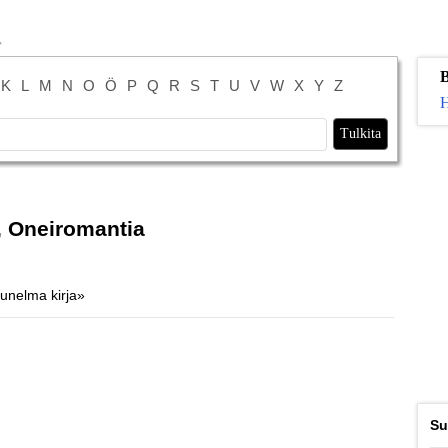
B
K
L
M
N
O
Ö
P
Q
R
S
T
U
V
W
X
Y
Z
H
», Oneiromantia
 unelma kirja»
Su