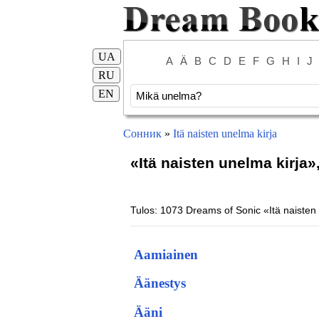
UA
A
Ä
B
C
D
E
F
G
H
I
J
RU
EN
Сонник
»
Itä naisten unelma kirja
«Itä naisten unelma kirja
Tulos: 1073 Dreams of Sonic «Itä naisten
Aamiainen
Äänestys
Ääni