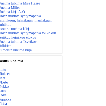
nelma tulkinta Miss Hasse
nelma Miller
nelma kirja A-Ö
nien tulkinta syntymäpäivä
ammikuun, helmikuun, maaliskuun,
uhtikuu
soteric unelma Kirja
nien tulkinta syntymäpäivä toukokuu
esäkuu heinäkuu elokuu
nelma tulkinta Tsvetkov
ulkkien
iimeisin unelma kirja
osittu unelmia
intu
iukset
äät
loste
Mekko
uto
oira
upakka
irtsa