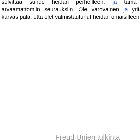
selvittää suhde heidän perheilleen,
ja
täm
arvaamattomiin seurauksiin. Ole varovainen
ja
yrit
karvas pala, että olet valmistautunut heidän omaisilleen
Freud Unien tulkinta