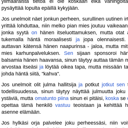
ylimääräistä tietoa ei ole koskaan eikä vahingoi
pysäyttää lopulta epäillä kykyjään.
Jos unelmoit näet jonkun perheen, surullinen uutinen i
yrittää lohduttaa, niin melko pian mies joutuu vaikeaan
jonka syytä
on
hänen itseluottamuksen, mutta otat 
tukemalla häntä moraalisesti
ja
jopa olennaisesti.
auttavan kätensä hänen naapurinsa - jaloa, mutta mit
mies karhunpalveluksen.
Sen
sijaan sponsoroi h
balsamia hänen haavansa, sinun täytyy auttaa tämän
arvostaa itseäsi
ja
löytää oikea tapa, mutta missään t
johda häntä siitä, "kahva".
Jos unelmoit olit julma hallitsija
ja
potkut
jotkut
sen
t
todellisuudessa, sinun täytyy näyttää julmuutta joku y
ystäviä, mutta
omatunto
piina
sinun ei pitäisi,
koska
se
opettaa tämä henkilö
vastuu
teoistaan ​​ja kehittää
asenne elämään.
Jos hylkäsi orja palvelee joku perheessäsi, niin voit