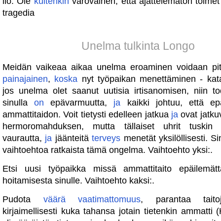
ilo. Ole
kuitenkin
varovainen, että ajattelematon toimet
tragedia
Unelma tulkinta Longo
Meidän vaikeaa aikaa unelma eroaminen voidaan pit
painajainen
,
koska
nyt työpaikan menettäminen - katas
jos unelma olet saanut uutisia irtisanomisen, niin to
sinulla
on
epävarmuutta,
ja
kaikki johtuu, että ep
ammattitaidon. Voit tietysti edelleen jatkua
ja
ovat jatku
hermoromahduksen, mutta tällaiset uhrit tuskin 
vaurautta,
ja
jäänteitä
terveys
menetät yksilöllisesti. S
vaihtoehtoa ratkaista tämä ongelma. Vaihtoehto yksi:.
Etsi uusi työpaikka missä ammattitaito epäilemä
hoitamisesta sinulle. Vaihtoehto kaksi:.
Pudota
väärä
vaatimattomuus
, parantaa taito
kirjaimellisesti kuka tahansa jotain tietenkin ammatti