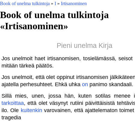
Book of unelma tulkintoja
»
I
»
Irtisanominen
Book of unelma tulkintoja
«
Irtisanominen
»
Pieni unelma Kirja
Jos unelmoit haet irtisanomisen, tosielämässä, seisot
mitään tärkeä päätös.
Jos unelmoit, että olet oppinut irtisanomisen jälkikäteen
ajatella perhesuhteet. Ehkä uhka
on
panimo skandaali.
Sillä mies, unen, jossa hän, kuten sotilas menee i
tarkoittaa
, että olet väsynyt rutiini päivittäisistä tehtäv
ilo. Ole
kuitenkin
varovainen, että ajattelematon toimet
tragedia