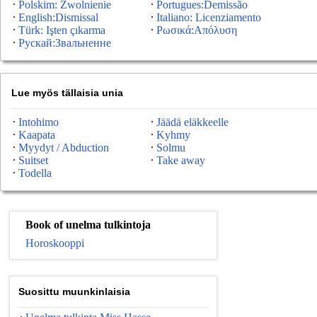
Polskim: Zwolnienie
Portugues:Demissão
English:Dismissal
Italiano: Licenziamento
Türk: Işten çıkarma
Ρωσικά:Απόλυση
Рускай:Звальненне
Lue myös tällaisia ​​unia
Intohimo
Jäädä eläkkeelle
Kaapata
Kyhmy
Myydyt / Abduction
Solmu
Suitset
Take away
Todella
Book of unelma tulkintoja
Horoskooppi
Suosittu muunkinlaisia