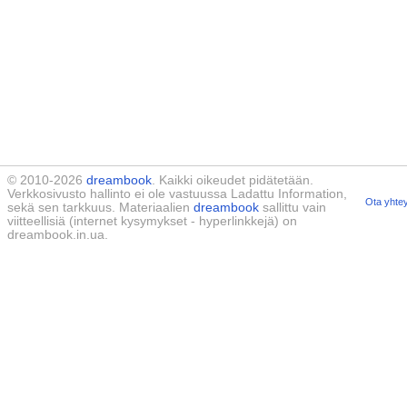
© 2010-2026
dreambook
. Kaikki oikeudet pidätetään.
Verkkosivusto hallinto ei ole vastuussa Ladattu Information,
Ota yhtey
sekä sen tarkkuus. Materiaalien
dreambook
sallittu vain
viitteellisiä (internet kysymykset - hyperlinkkejä) on
dreambook.in.ua.