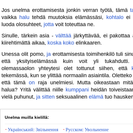
Jos unelma erottamisesta jonkin verran työtä, tämä
t
vaikka
halu
tehdä muutoksia elämässäsi,
kohtalo
ei o
luoda olosuhteet,
jotta
voit toteuttaa ne.
Sinulle, tärkein asia -
välttää
järkyttävää, ei pakottaa 
kiirehtimättä aikaa,
koska
koko
elinkaaren.
Unessa olit pomo,
ja
erottamisesta toimihenkilö tuli si
että yksityiselämässä kuin voit yli tukahdutti
olemassaolon yhteytesi olet tottunut siihen, että
tekemässä, kun se ylittää normaalin asiaintila. Oletteko 
että tämä
on
raja unelmiesi. Mutta oikeastaan ​​m
halua? Yritä välittää niille
kumppani
heidän toiveistaa
vielä puhunut,
ja
sitten
seksuaalinen
elämä
tuo hauske
Unelma muilla kielillä:
Український: Звільнення
Русском: Увольнение