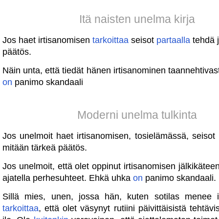
Itä naisten unelma kirja
Jos haet irtisanomisen
tarkoittaa
seisot
partaalla
tehdä j
päätös.
Näin unta, että tiedät hänen irtisanominen taannehtiva
on
panimo skandaali
Moderni unelma tulkinta
Jos unelmoit haet irtisanomisen, tosielämässä, seisot
mitään tärkeä päätös.
Jos unelmoit, että olet oppinut irtisanomisen jälkikäteen
ajatella perhesuhteet. Ehkä uhka
on
panimo skandaali.
Sillä mies, unen, jossa hän, kuten sotilas menee i
tarkoittaa
, että olet väsynyt rutiini päivittäisistä tehtäv