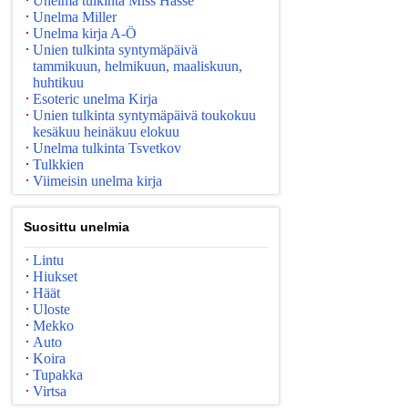
Unelma tulkinta Miss Hasse
Unelma Miller
Unelma kirja A-Ö
Unien tulkinta syntymäpäivä
tammikuun, helmikuun, maaliskuun,
huhtikuu
Esoteric unelma Kirja
Unien tulkinta syntymäpäivä toukokuu
kesäkuu heinäkuu elokuu
Unelma tulkinta Tsvetkov
Tulkkien
Viimeisin unelma kirja
Suosittu unelmia
Lintu
Hiukset
Häät
Uloste
Mekko
Auto
Koira
Tupakka
Virtsa