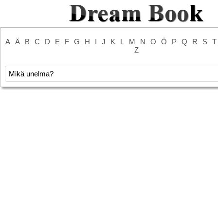
A
Ä
B
C
D
E
F
G
H
I
J
K
L
M
N
O
Ö
P
Q
R
S
T
Z