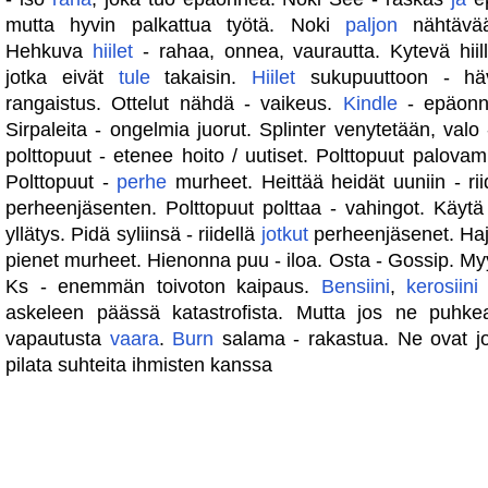
mutta hyvin palkattua työtä. Noki
paljon
nähtävää
Hehkuva
hiilet
- rahaa, onnea, vaurautta. Kytevä hiill
jotka eivät
tule
takaisin.
Hiilet
sukupuuttoon - häv
rangaistus. Ottelut nähdä - vaikeus.
Kindle
- epäonne
Sirpaleita - ongelmia juorut. Splinter venytetään, valo 
polttopuut - etenee hoito / uutiset. Polttopuut palova
Polttopuut -
perhe
murheet. Heittää heidät uuniin - rii
perheenjäsenten. Polttopuut polttaa - vahingot. Käytä
yllätys. Pidä syliinsä - riidellä
jotkut
perheenjäsenet. Hajan
pienet murheet. Hienonna puu - iloa. Osta - Gossip. M
Ks - enemmän toivoton kaipaus.
Bensiini
,
kerosiini
askeleen päässä katastrofista. Mutta jos ne puhk
vapautusta
vaara
.
Burn
salama - rakastua. Ne ovat jo
pilata suhteita ihmisten kanssa