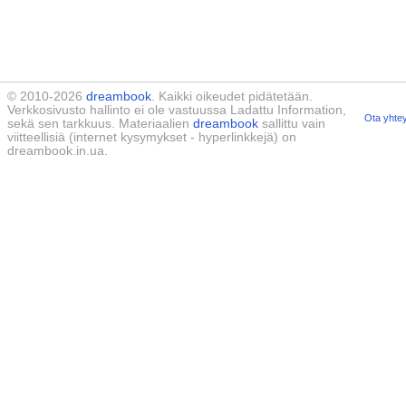
© 2010-2026
dreambook
. Kaikki oikeudet pidätetään.
Verkkosivusto hallinto ei ole vastuussa Ladattu Information,
Ota yhtey
sekä sen tarkkuus. Materiaalien
dreambook
sallittu vain
viitteellisiä (internet kysymykset - hyperlinkkejä) on
dreambook.in.ua.