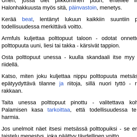
Unen, jossa olet pilkkominen puun, enteilee ilo
Halonhakkuusta myös sitä,
päinvastoin
, menetys.
Kerää
beat
, lentänyt lukuun kaikkiin suuntiin p
todellisuudessa merkittävä voitto.
Armfuls kuljettaa polttopuut taloon - odotat onne
polttopuuta uuni, liesi tai takka - kärsivät tappion.
Osta polttopuut unessa - kuulla skandaali itse myy 
riidellä.
Katso, miten joku kuljettaa nippu polttopuuta metsä
epätyydyttävä tilanne
ja
riitoja, sillä nuori tyttö - 
rakkaan.
Taita unessa polttopuut pinottu - valitettava koh
Palamisen kasa
tarkoittaa
, että todellisuudessa t
harmia.
Jos unelmoit näet itsesi metsässä polttopuiksi - se e
taistelu menestys, joka päättyy täydellinen voitto.