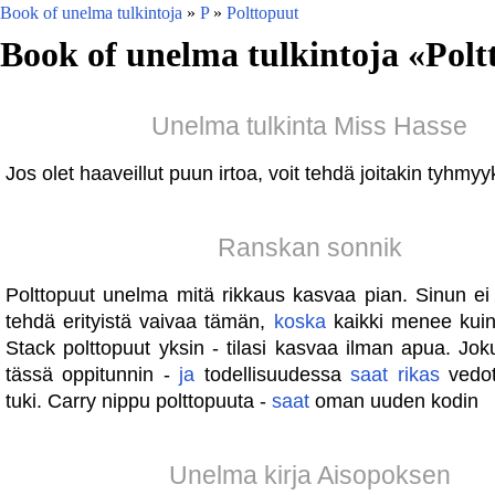
Book of unelma tulkintoja
»
P
»
Polttopuut
Book of unelma tulkintoja «
Polt
Unelma tulkinta Miss Hasse
Jos olet haaveillut puun irtoa, voit tehdä joitakin tyhmyy
Ranskan sonnik
Polttopuut unelma mitä rikkaus kasvaa pian. Sinun ei 
tehdä erityistä vaivaa tämän,
koska
kaikki menee kuin 
Stack polttopuut yksin - tilasi kasvaa ilman apua. Jok
tässä oppitunnin -
ja
todellisuudessa
saat
rikas
vedot
tuki. Carry nippu polttopuuta -
saat
oman uuden kodin
Unelma kirja Aisopoksen