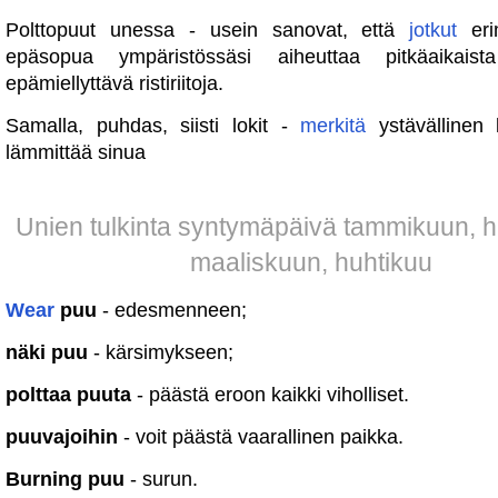
Polttopuut unessa - usein sanovat, että
jotkut
eri
epäsopua ympäristössäsi aiheuttaa pitkäaikai
epämiellyttävä ristiriitoja.
Samalla, puhdas, siisti lokit -
merkitä
ystävällinen 
lämmittää sinua
Unien tulkinta syntymäpäivä tammikuun, 
maaliskuun, huhtikuu
Wear
puu
- edesmenneen;
näki puu
- kärsimykseen;
polttaa puuta
- päästä eroon kaikki viholliset.
puuvajoihin
- voit päästä vaarallinen paikka.
Burning puu
- surun.