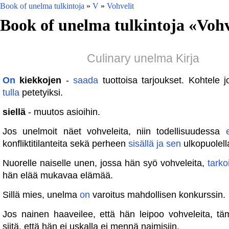
Book of unelma tulkintoja
»
V
»
Vohvelit
Book of unelma tulkintoja «
Vohv
Culinary unelma Kirja
On
kiekkojen
-
saada
tuottoisa tarjoukset. Kohtele j
tulla
petetyiksi.
siellä
- muutos asioihin.
Jos unelmoit näet vohveleita, niin todellisuudessa
konfliktitilanteita sekä perheen
sisällä
ja
sen
ulkopuolell
Nuorelle naiselle unen, jossa hän syö vohveleita,
tarko
hän elää mukavaa elämää.
Sillä mies, unelma
on
varoitus mahdollisen konkurssin.
Jos nainen haaveilee, että hän leipoo vohveleita, t
siitä, että hän ei uskalla ei mennä naimisiin.