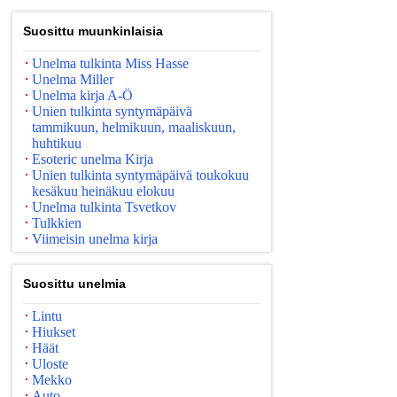
Suosittu muunkinlaisia
Unelma tulkinta Miss Hasse
Unelma Miller
Unelma kirja A-Ö
Unien tulkinta syntymäpäivä
tammikuun, helmikuun, maaliskuun,
huhtikuu
Esoteric unelma Kirja
Unien tulkinta syntymäpäivä toukokuu
kesäkuu heinäkuu elokuu
Unelma tulkinta Tsvetkov
Tulkkien
Viimeisin unelma kirja
Suosittu unelmia
Lintu
Hiukset
Häät
Uloste
Mekko
Auto