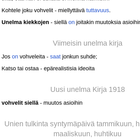
Kohtele joku vohvelit - miellyttävä
tuttavuus
.
Unelma kiekkojen
- siellä
on
joitakin muutoksia asioihi
Viimeisin unelma kirja
Jos
on
vohveleita -
saat
jonkun suhde;
Katso tai ostaa - epärealistisia ideoita
Uusi unelma Kirja 1918
vohvelit siellä
- muutos asioihin
Unien tulkinta syntymäpäivä tammikuun, 
maaliskuun, huhtikuu