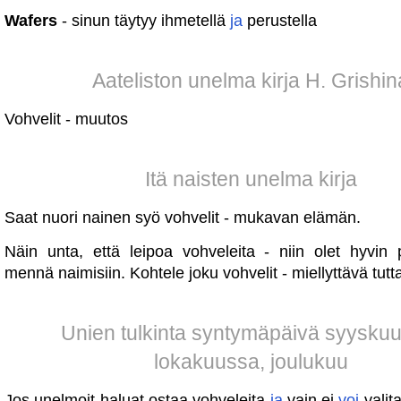
Wafers
- sinun täytyy ihmetellä
ja
perustella
Aateliston unelma kirja H. Grishin
Vohvelit - muutos
Itä naisten unelma kirja
Saat nuori nainen syö vohvelit - mukavan elämän.
Näin unta, että leipoa vohveleita - niin olet hyvin 
mennä naimisiin. Kohtele joku vohvelit - miellyttävä tut
Unien tulkinta syntymäpäivä syysku
lokakuussa, joulukuu
Jos unelmoit haluat ostaa vohveleita
ja
vain ei
voi
valit