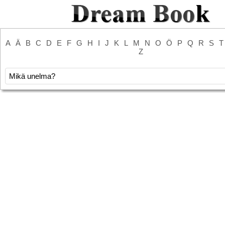
A
Ä
B
C
D
E
F
G
H
I
J
K
L
M
N
O
Ö
P
Q
R
S
T
Z