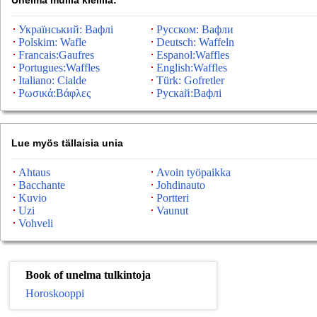
Unelma muilla kielillä:
Український: Вафлі
Русском: Вафли
Polskim: Wafle
Deutsch: Waffeln
Francais:Gaufres
Espanol:Waffles
Portugues:Waffles
English:Waffles
Italiano: Cialde
Türk: Gofretler
Ρωσικά:Βάφλες
Рускай:Вафлі
Lue myös tällaisia ​​unia
Ahtaus
Avoin työpaikka
Bacchante
Johdinauto
Kuvio
Portteri
Uzi
Vaunut
Vohveli
Book of unelma tulkintoja
Horoskooppi