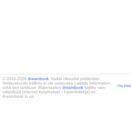
© 2010-2026
dreambook
. Kaikki oikeudet pidätetään.
Verkkosivusto hallinto ei ole vastuussa Ladattu Information,
Ota yhtey
sekä sen tarkkuus. Materiaalien
dreambook
sallittu vain
viitteellisiä (internet kysymykset - hyperlinkkejä) on
dreambook.in.ua.